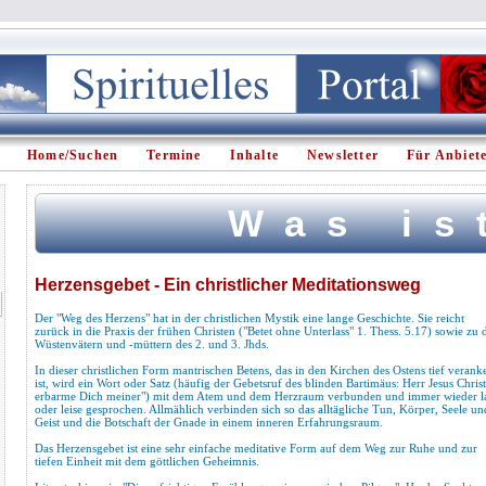
Home/Suchen
Termine
Inhalte
Newsletter
Für Anbiet
Was is
Herzensgebet - Ein christlicher Meditationsweg
Der "Weg des Herzens" hat in der christlichen Mystik eine lange Geschichte. Sie reicht
zurück in die Praxis der frühen Christen ("Betet ohne Unterlass" 1. Thess. 5.17) sowie zu 
Wüstenvätern und -müttern des 2. und 3. Jhds.
In dieser christlichen Form mantrischen Betens, das in den Kirchen des Ostens tief veranke
ist, wird ein Wort oder Satz (häufig der Gebetsruf des blinden Bartimäus: Herr Jesus Christ
erbarme Dich meiner") mit dem Atem und dem Herzraum verbunden und immer wieder l
oder leise gesprochen. Allmählich verbinden sich so das alltägliche Tun, Körper, Seele un
Geist und die Botschaft der Gnade in einem inneren Erfahrungsraum.
Das Herzensgebet ist eine sehr einfache meditative Form auf dem Weg zur Ruhe und zur
tiefen Einheit mit dem göttlichen Geheimnis.