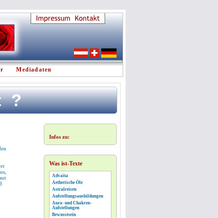
er
Mediadaten
t?
Infos zu:
den
Was ist-Texte
rt
us,
Advaita
aut
Aetherische Öle
d
Astralreisen
Aufstellungsausbildungen
Aura- und Chakren-
Aufstellungen
Bewusstsein