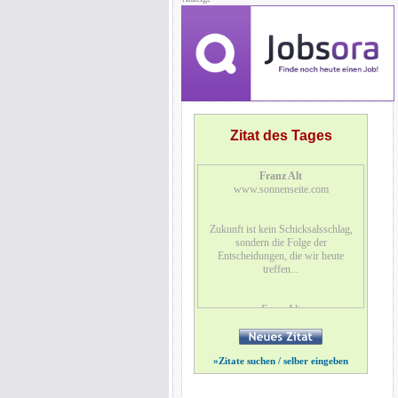
Zitat des Tages
Franz Alt
www.sonnenseite.com
Zukunft ist kein Schicksalsschlag,
sondern die Folge der
Entscheidungen, die wir heute
treffen...
Franz Alt
dt. Journalist, TV-Moderator u.
Schriftsteller, geb. 1938
»
Zitate suchen / selber eingeben