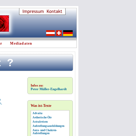
er
Mediadaten
t?
Infos zu:
Peter Müller-Engelhardt
n
h,
Was ist-Texte
Advaita
Aetherische Öle
Astralreisen
Aufstellungsausbildungen
Aura- und Chakren-
Aufstellungen