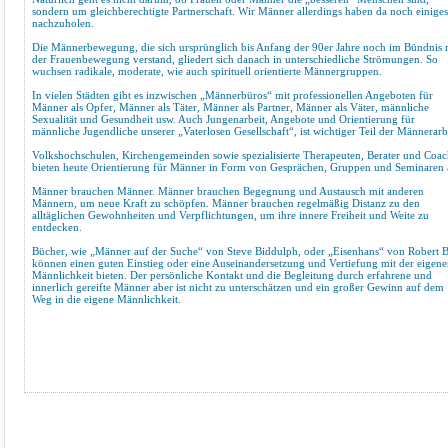
sondern um gleichberechtigte Partnerschaft. Wir Männer allerdings haben da noch einiges
nachzuholen.
Die Männerbewegung, die sich ursprünglich bis Anfang der 90er Jahre noch im Bündnis 
der Frauenbewegung verstand, gliedert sich danach in unterschiedliche Strömungen. So
wuchsen radikale, moderate, wie auch spirituell orientierte Männergruppen.
In vielen Städten gibt es inzwischen „Männerbüros“ mit professionellen Angeboten für
Männer als Opfer, Männer als Täter, Männer als Partner, Männer als Väter, männliche
Sexualität und Gesundheit usw. Auch Jungenarbeit, Angebote und Orientierung für
männliche Jugendliche unserer „Vaterlosen Gesellschaft“, ist wichtiger Teil der Männerarb
Volkshochschulen, Kirchengemeinden sowie spezialisierte Therapeuten, Berater und Coac
bieten heute Orientierung für Männer in Form von Gesprächen, Gruppen und Seminaren 
Männer brauchen Männer. Männer brauchen Begegnung und Austausch mit anderen
Männern, um neue Kraft zu schöpfen. Männer brauchen regelmäßig Distanz zu den
alltäglichen Gewohnheiten und Verpflichtungen, um ihre innere Freiheit und Weite zu
entdecken.
Bücher, wie „Männer auf der Suche“ von Steve Biddulph, oder „Eisenhans“ von Robert B
können einen guten Einstieg oder eine Auseinandersetzung und Vertiefung mit der eigen
Männlichkeit bieten. Der persönliche Kontakt und die Begleitung durch erfahrene und
innerlich gereifte Männer aber ist nicht zu unterschätzen und ein großer Gewinn auf dem
Weg in die eigene Männlichkeit.