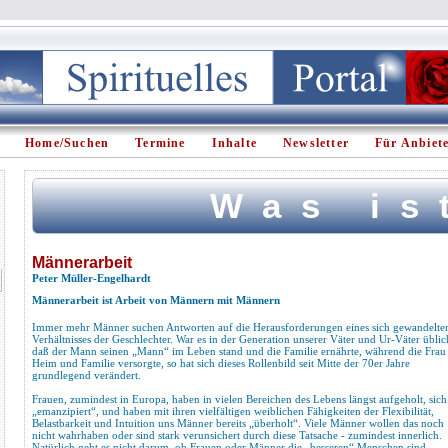
Home/Suchen
Termine
Inhalte
Newsletter
Für Anbiet
Was is
Männerarbeit
Peter Müller-Engelhardt
Männerarbeit ist Arbeit von Männern mit Männern
Immer mehr Männer suchen Antworten auf die Herausforderungen eines sich gewandelte
Verhältnisses der Geschlechter. War es in der Generation unserer Väter und Ur-Väter üblic
daß der Mann seinen „Mann“ im Leben stand und die Familie ernährte, während die Frau
Heim und Familie versorgte, so hat sich dieses Rollenbild seit Mitte der 70er Jahre
grundlegend verändert.
Frauen, zumindest in Europa, haben in vielen Bereichen des Lebens längst aufgeholt, sich
„emanzipiert“, und haben mit ihren vielfältigen weiblichen Fähigkeiten der Flexibilität,
Belastbarkeit und Intuition uns Männer bereits „überholt“. Viele Männer wollen das noch
nicht wahrhaben oder sind stark verunsichert durch diese Tatsache - zumindest innerlich.
Natürlich geht es nicht darum, ob Frauen oder Männer die „besseren“ Menschen sind,