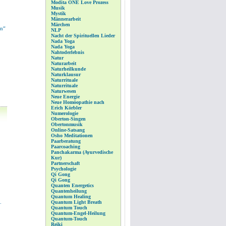
Modita ONE Love Prozess
Musik
Mystik
Männerarbeit
Märchen
in“
NLP
Nacht der Spirituellen Lieder
Nada Yoga
Nada Yoga
Nahtoderlebnis
Natur
Naturarbeit
Naturheilkunde
Naturklausur
Naturrituale
Naturrituale
Naturwesen
Neue Energie
Neue Homöopathie nach
Erich Körbler
Numerologie
Oberton-Singen
Obertonmusik
Online-Satsang
Osho Meditationen
Paarberatung
Paarcoaching
Panchakarma (Ayurvedische
Kur)
Partnerschaft
Psychologie
Qi Gong
Qi Gong
Quanten Energetics
Quantenheilung
Quantum Healing
.
Quantum Light Breath
Quantum Touch
Quantum-Engel-Heilung
Quantum-Touch
Reiki