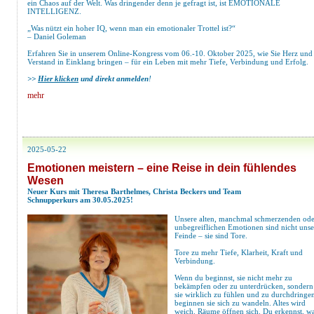
ein Chaos auf der Welt. Was dringender denn je gefragt ist, ist EMOTIONALE
INTELLIGENZ.
„Was nützt ein hoher IQ, wenn man ein emotionaler Trottel ist?“
– Daniel Goleman
Erfahren Sie in unserem Online-Kongress vom 06.-10. Oktober 2025, wie Sie Herz und
Verstand in Einklang bringen – für ein Leben mit mehr Tiefe, Verbindung und Erfolg.
>>
Hier klicken
und direkt anmelden
!
mehr
2025-05-22
Emotionen meistern – eine Reise in dein fühlendes
Wesen
Neuer Kurs mit Theresa Barthelmes, Christa Beckers und Team
Schnupperkurs am 30.05.2025!
Unsere alten, manchmal schmerzenden ode
unbegreiflichen Emotionen sind nicht unse
Feinde – sie sind Tore.
Tore zu mehr Tiefe, Klarheit, Kraft und
Verbindung.
Wenn du beginnst, sie nicht mehr zu
bekämpfen oder zu unterdrücken, sondern
sie wirklich zu fühlen und zu durchdringe
beginnen sie sich zu wandeln. Altes wird
weich. Räume öffnen sich. Du erkennst, w