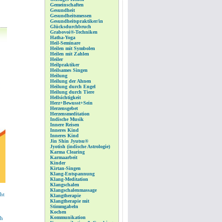
Gemeinschaften
Gesundheit
Gesundheitsmessen
Gesundheitspraktiker/in
Glücksdurchbruch
Grabovoi®-Techniken
Hatha-Yoga
Heil-Seminare
Heilen mit Symbolen
Heilen mit Zahlen
Heiler
Heilpraktiker
Heilsames Singen
Heilung
Heilung der Ahnen
Heilung durch Engel
Heilung durch Tiere
Hellsichtigkeit
Herz+Bewusst+Sein
Herzensgebet
Herzensmeditation
Indische Musik
Innere Reisen
Inneres Kind
Inneres Kind
Jin Shin Jyutsu®
Jyotish (indische Astrologie)
Karma Clearing
Karmaarbeit
Kinder
Kirtan-Singen
Klang-Entspannung
Klang-Meditation
Klangschalen
Klangschalenmassage
ht
Klangtherapie
Klangtherapie mit
Stimmgabeln
Kochen
Kommunikation
ch