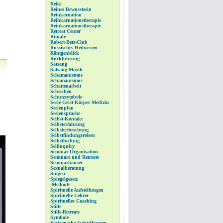
Reiki
Reines Bewusstsein
Reinkarnation
Reinkarnationstherapie
Reinkarnationstherapie
Retreat Center
Rituale
Robert-Betz-Club
Russisches Heilwissen
Röntgenblick
Rückführung
Satsang
Satsang-Musik
Schamanismus
Schamanismus
Schattenarbeit
Schreiben
Schutzsymbole
Seele Geist Körper Medizin
Seelenplan
Seelensprache
Selbst-Kontakt
Selbsterfahrung
Selbsterforschung
Selbstfindungsreisen
Selbstheilung
Selfinquiry
Seminar-Organisation
Seminare und Retreats
Seminarhäuser
Sexualberatung
Singen
Spiegelgesetz
-Methode
Spirituelle Aufstellungen
Spirituelle Lehrer
Spirituelles Coaching
Stille
Stille-Retreats
Symbole
Systemische Aufstellungen