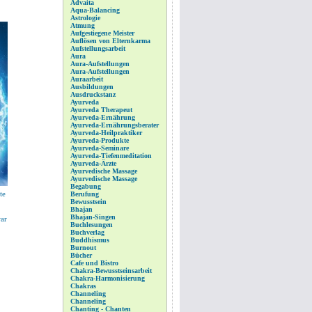
Advaita
Aqua-Balancing
Astrologie
Atmung
Aufgestiegene Meister
Auflösen von Elternkarma
Aufstellungsarbeit
Aura
Aura-Aufstellungen
Aura-Aufstellungen
Auraarbeit
Ausbildungen
Ausdruckstanz
Ayurveda
Ayurveda Therapeut
Ayurveda-Ernährung
Ayurveda-Ernährungsberater
Ayurveda-Heilpraktiker
Ayurveda-Produkte
Ayurveda-Seminare
Ayurveda-Tiefenmeditation
Ayurveda-Ärzte
Ayurvedische Massage
Ayurvedische Massage
Begabung
te
Berufung
Bewusstsein
Bhajan
Bhajan-Singen
war
Buchlesungen
Buchverlag
Buddhismus
Burnout
Bücher
Cafe und Bistro
Chakra-Bewusstseinsarbeit
Chakra-Harmonisierung
Chakras
Channeling
Channeling
Chanting - Chanten