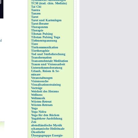
TCM (trad. chin. Medizin)
Tai Chi
Tantra
Tanzen
Tarot
Tarot und Kartenlegen
Tarot-Berater
Therapeuten
Therapie
Tibetan Pulsing
Tibetan Pulsing Yoga
rd
Tiefenentspannung
Tiere
Tierkommunikation
Tiertheraphie
Tod und Sterbeforschung
Transformation
Transzendentale Meditation
Traum und Visionsarbeit
Unternehmensberatung
Urlaub, Reisen & Se-
minare
Veranstaltungen
Visionssuche
Visualisationstraining
Vorträge
Weisheit des Herzens
Wellness
Weltmusik
Wüsten-Retreat
Wüsten-Retreats
Yoga
Yoga Nidra
Yoga für den Rücken
Yogalehrer-Ausbildung
Zen
abendländische Mystik
schamanische Heilrituale
Ökodörfer
Übungsgruppe Energie-