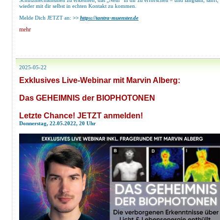
Schutzmechanismen zu erkennen, das „Nein“ in dir zu erforschen – und langsam, sanft,
wieder mit dir selbst in echten Kontakt zu kommen.
Melde Dich JETZT an:
>>
https://tantra-muenster.de
mehr
2025-05-22
Exklusives Live-Webinar mit Marvin Alberg:
Das GEHEIMNIS der BIOPHOTONEN
Letzte Chance! JETZT anmelden!
Donnerstag, 22.05.2022, 20 Uhr