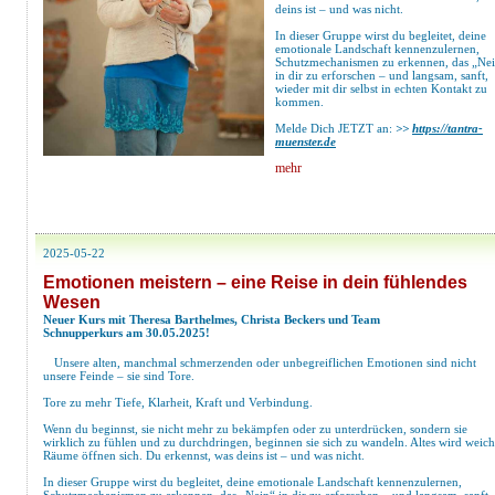
deins ist – und was nicht.
In dieser Gruppe wirst du begleitet, deine
emotionale Landschaft kennenzulernen,
Schutzmechanismen zu erkennen, das „Ne
in dir zu erforschen – und langsam, sanft,
wieder mit dir selbst in echten Kontakt zu
kommen.
Melde Dich JETZT an:
>>
https://tantra-
muenster.de
mehr
2025-05-22
Emotionen meistern – eine Reise in dein fühlendes
Wesen
Neuer Kurs mit Theresa Barthelmes, Christa Beckers und Team
Schnupperkurs am 30.05.2025!
Unsere alten, manchmal schmerzenden oder unbegreiflichen Emotionen sind nicht
unsere Feinde – sie sind Tore.
Tore zu mehr Tiefe, Klarheit, Kraft und Verbindung.
Wenn du beginnst, sie nicht mehr zu bekämpfen oder zu unterdrücken, sondern sie
wirklich zu fühlen und zu durchdringen, beginnen sie sich zu wandeln. Altes wird weich
Räume öffnen sich. Du erkennst, was deins ist – und was nicht.
In dieser Gruppe wirst du begleitet, deine emotionale Landschaft kennenzulernen,