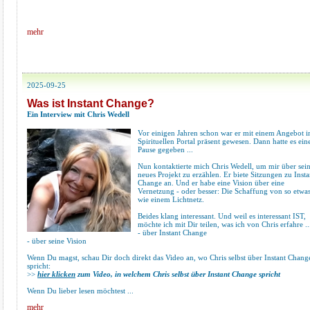
mehr
2025-09-25
Was ist Instant Change?
Ein Interview mit Chris Wedell
Vor einigen Jahren schon war er mit einem Angebot 
Spirituellen Portal präsent gewesen. Dann hatte es ein
Pause gegeben ...
Nun kontaktierte mich Chris Wedell, um mir über sei
neues Projekt zu erzählen. Er biete Sitzungen zu Insta
Change an. Und er habe eine Vision über eine
Vernetzung - oder besser: Die Schaffung von so etwas
wie einem Lichtnetz.
Beides klang interessant. Und weil es interessant IST,
möchte ich mit Dir teilen, was ich von Chris erfahre ..
- über Instant Change
- über seine Vision
Wenn Du magst, schau Dir doch direkt das Video an, wo Chris selbst über Instant Chang
spricht:
>>
hier klicken
zum Video, in welchem Chris selbst über Instant Change spricht
Wenn Du lieber lesen möchtest ...
mehr