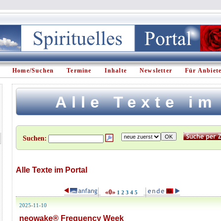
Home/Suchen
Termine
Inhalte
Newsletter
Für Anbiet
Alle Texte im
Suchen:
Alle Texte im Portal
«
0
»
1
2
3
4
5
2025-11-10
neowake® Frequency Week