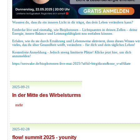
Wusstest du, dass du ein inneres Licht in dir trägst, das dein Leben verändern kann?
Entdecke live und einmalig, wie Biophotonen – Lichtquanten in deinen Zellen – deine
Energie, innere Balance und Leistungsfähigkeit neu entfalten können.
Erfahre, wie du sie durch Ernährung und Lebensweise aktivierst, denn dieses Wissen wi
vieles, das du über Gesundheit weißt, verändern – für dich und dein tägliches Leben!
Kostenfreie Anmeldung - Jedoch streng limitierte Plätze! Klicke jetzt hier, um dich
anzumelden!
https://neowake.de/
biophotonen-live-mai-2025/?
affid=birgitkratz&one_s=
affiliate
2025-09-21
In der Mitte des Wirbelsturms
mehr
2025-02-28
flow! summit 2025 - younity