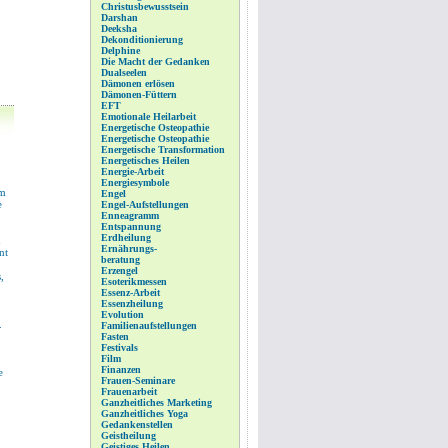
Christusbewusstsein
Darshan
Deeksha
Dekonditionierung
Delphine
Die Macht der Gedanken
Dualseelen
Dämonen erlösen
Dämonen-Füttern
EFT
Emotionale Heilarbeit
Energetische Osteopathie
Energetische Osteopathie
Energetische Transformation
Energetisches Heilen
Energie-Arbeit
Energiesymbole
im
Engel
e
Engel-Aufstellungen
Enneagramm
Entspannung
Erdheilung
n
Ernährungs-
nt
beratung
Erzengel
,
Esoterikmessen
Essenz-Arbeit
Essenzheilung
Evolution
.
Familienaufstellungen
Fasten
Festivals
Film
Finanzen
e
Frauen-Seminare
Frauenarbeit
Ganzheitliches Marketing
Ganzheitliches Yoga
Gedankenstellen
Geistheilung
Geistiges Heilen