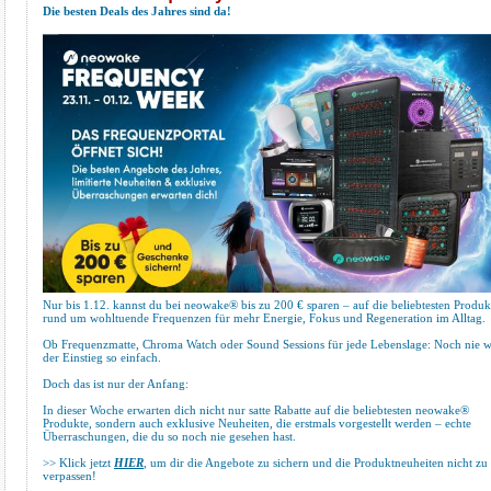
Die besten Deals des Jahres sind da!
Nur bis 1.12. kannst du bei neowake® bis zu 200 € sparen – auf die beliebtesten Produk
rund um wohltuende Frequenzen für mehr Energie, Fokus und Regeneration im Alltag.
Ob Frequenzmatte, Chroma Watch oder Sound Sessions für jede Lebenslage: Noch nie 
der Einstieg so einfach.
Doch das ist nur der Anfang:
In dieser Woche erwarten dich nicht nur satte Rabatte auf die beliebtesten neowake®
Produkte, sondern auch exklusive Neuheiten, die erstmals vorgestellt werden – echte
Überraschungen, die du so noch nie gesehen hast.
>> Klick jetzt
HIER
, um dir die Angebote zu sichern und die Produktneuheiten nicht zu
verpassen!