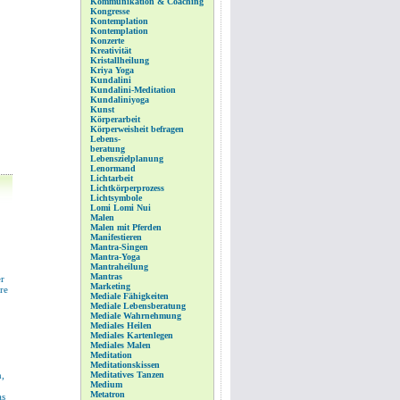
Kommunikation & Coaching
Kongresse
Kontemplation
Kontemplation
Konzerte
Kreativität
Kristallheilung
Kriya Yoga
Kundalini
Kundalini-Meditation
Kundaliniyoga
Kunst
Körperarbeit
Körperweisheit befragen
Lebens-
beratung
Lebenszielplanung
Lenormand
Lichtarbeit
Lichtkörperprozess
Lichtsymbole
Lomi Lomi Nui
Malen
Malen mit Pferden
Manifestieren
Mantra-Singen
Mantra-Yoga
Mantraheilung
Mantras
r
Marketing
re
Mediale Fähigkeiten
Mediale Lebensberatung
Mediale Wahrnehmung
Mediales Heilen
Mediales Kartenlegen
Mediales Malen
Meditation
Meditationskissen
n,
Meditatives Tanzen
Medium
Metatron
as