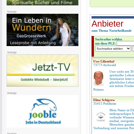
Anzeige
Anbieter
zum Thema Naturheilkunde
Suchradius wählen
um diese PLZ:
Anzeige
Uwe Lilienthal
73773 Aichwald
Uwe wirkt seit 30
spiritueller Lehre
Seminaren leitet e
glückliches Leben
mit tiefem Friede
Präsenz.
Anzeige
Elina Schigrew
35415 Pohlheim
Mein Name ist Eli
mehrsprachiges M
verbinde Wissensch
medial, energetis
Menschen ganzhei
Verbindung und innerem Pote
Anzeige