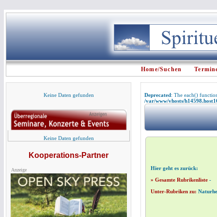
Home/Suchen
Termin
Keine Daten gefunden
Deprecated
: The each() functio
/var/www/vhosts/h14598.host107
Keine Daten gefunden
Kooperations-Partner
Hier geht es zurück:
Anzeige
» Gesamte Rubrikenliste
-
Unter-Rubriken zu:
Naturhe